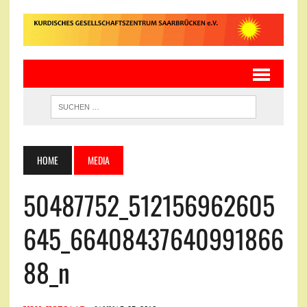
HOME
MEDIA
50487752_512156962605
645_66408437640991866
88_n